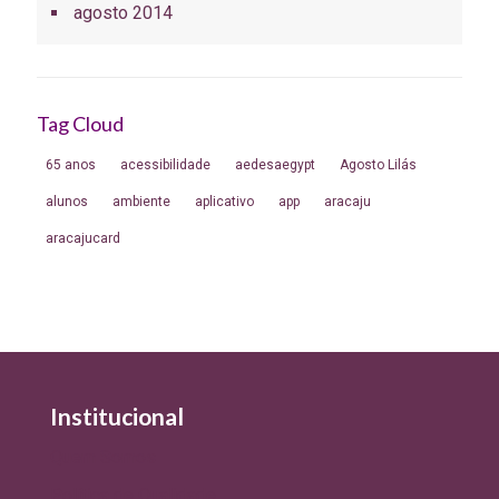
agosto 2014
Tag Cloud
65 anos
acessibilidade
aedesaegypt
Agosto Lilás
alunos
ambiente
aplicativo
app
aracaju
aracajucard
Institucional
Quem Somos
Política de Qualidade