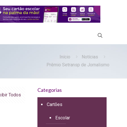
Início
Notícias
Prêmio Setransp de Jornalismo
Categorias
xibir Todos
Cartões
Escolar