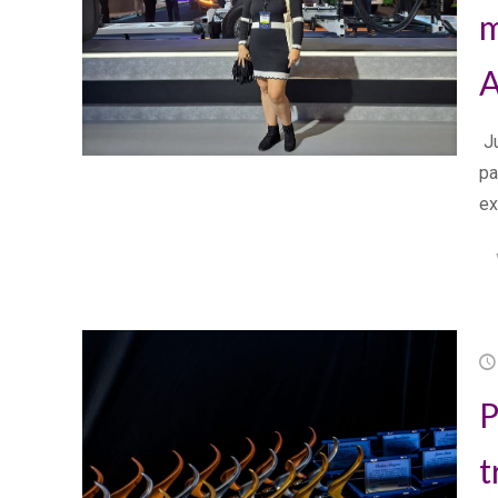
m
A
Ju
pa
ex
P
t