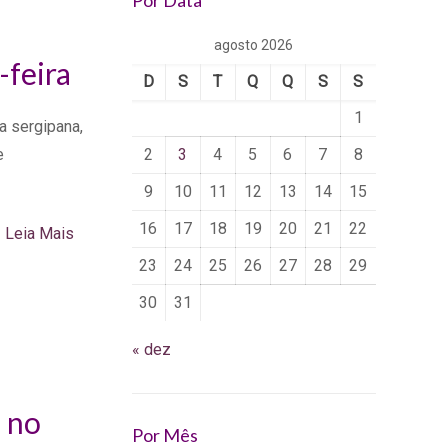
Por Data
agosto 2026
-feira
D
S
T
Q
Q
S
S
1
a sergipana,
e
2
3
4
5
6
7
8
9
10
11
12
13
14
15
16
17
18
19
20
21
22
Leia Mais
23
24
25
26
27
28
29
30
31
« dez
a no
Por Mês