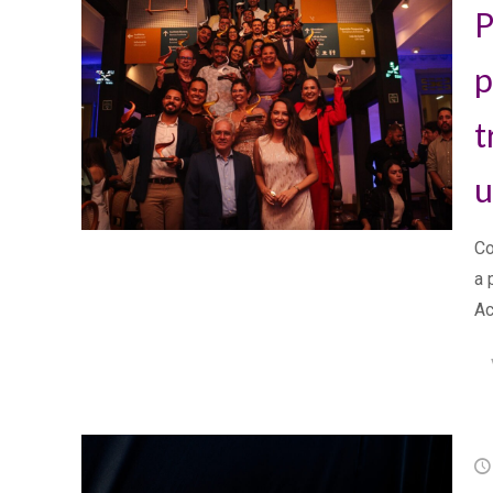
P
p
t
u
Co
a 
Ac