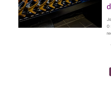
d
Jo
O 
re