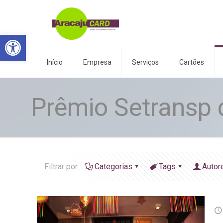
Abrir a barra de ferramentas
Início
Empresa
Serviços
Cartões
Prêmio Setransp 
Filtrar por
Categorias
Tags
Autor