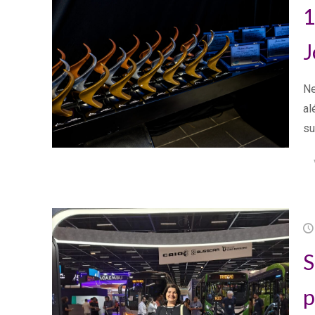
1
J
Ne
al
su
S
p