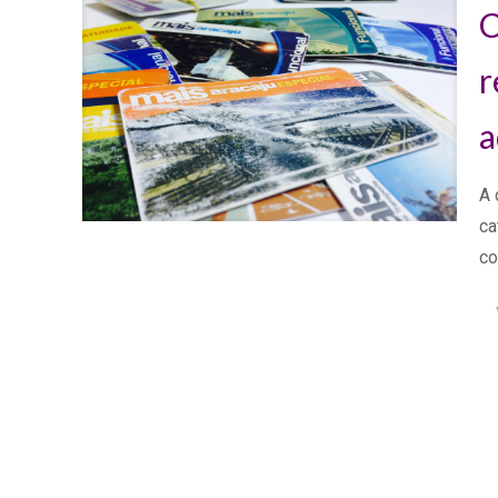
C
r
a
A 
ca
co