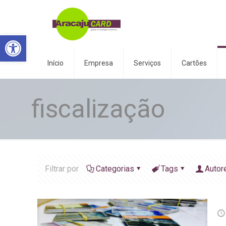
Abrir a barra de ferramentas
Início
Empresa
Serviços
Cartões
fiscalização
Filtrar por
Categorias
Tags
Autor