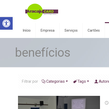
Abrir a barra de ferramentas
Início
Empresa
Serviços
Cartões
benefícios
Filtrar por
Categorias
Tags
Autor