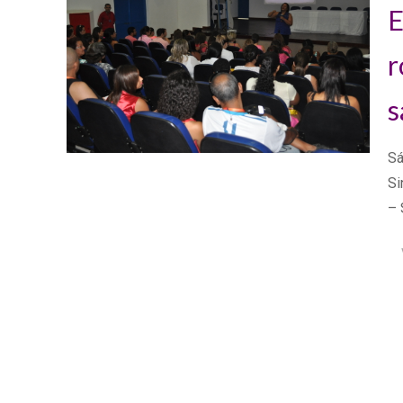
E
r
s
Sá
Si
– 