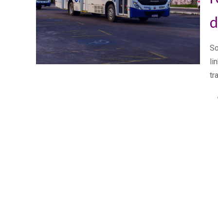
d
So
li
tr