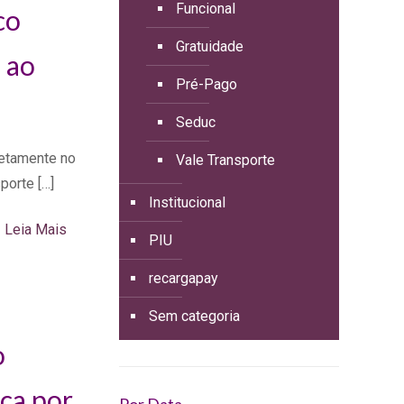
Funcional
co
Gratuidade
s ao
Pré-Pago
Seduc
retamente no
Vale Transporte
sporte
[…]
Institucional
Leia Mais
PIU
recargapay
Sem categoria
o
aca por