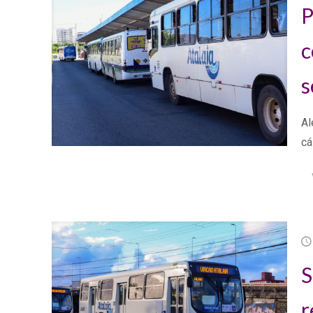
P
c
s
Al
cá
S
r