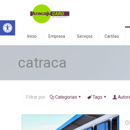
Abrir a barra de ferramentas
Início
Empresa
Serviços
Cartões
catraca
Filtrar por
Categorias
Tags
Autor