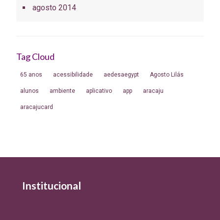
agosto 2014
Tag Cloud
65 anos
acessibilidade
aedesaegypt
Agosto Lilás
alunos
ambiente
aplicativo
app
aracaju
aracajucard
Institucional
Quem Somos