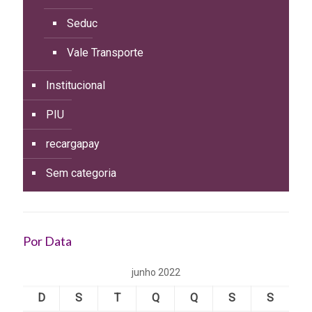
Seduc
Vale Transporte
Institucional
PIU
recargapay
Sem categoria
Por Data
junho 2022
D
S
T
Q
Q
S
S