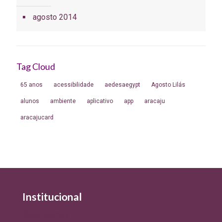
agosto 2014
Tag Cloud
65 anos
acessibilidade
aedesaegypt
Agosto Lilás
alunos
ambiente
aplicativo
app
aracaju
aracajucard
Institucional
Quem Somos