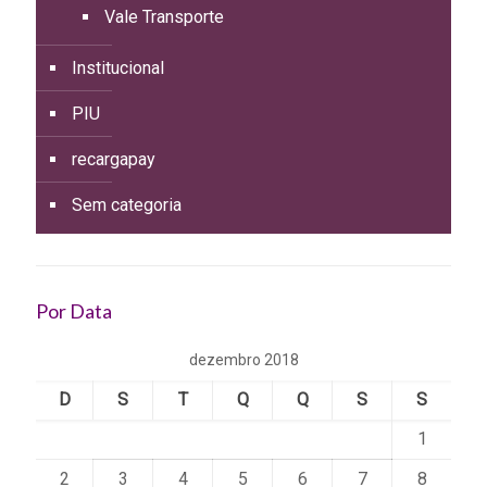
Vale Transporte
Institucional
PIU
recargapay
Sem categoria
Por Data
dezembro 2018
D
S
T
Q
Q
S
S
1
2
3
4
5
6
7
8