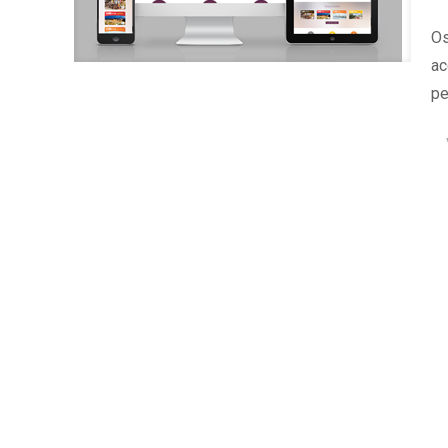
Os
ac
pe