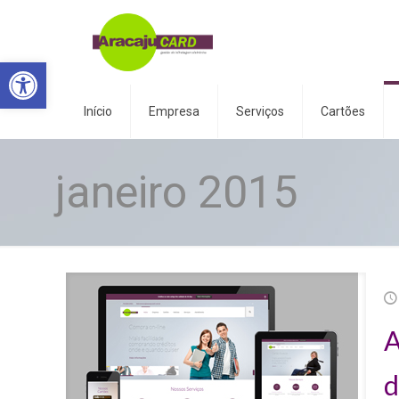
Abrir a barra de ferramentas
Início
Empresa
Serviços
Cartões
janeiro 2015
A
d