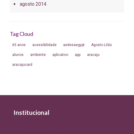
agosto 2014
Tag Cloud
65 anos
acessibilidade
aedesaegypt
Agosto Lilás
alunos
ambiente
aplicativo
app
aracaju
aracajucard
Institucional
Quem Somos
Política de Qualidade