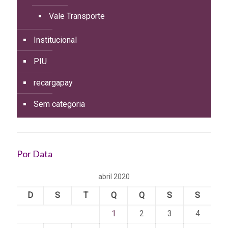
Vale Transporte
Institucional
PIU
recargapay
Sem categoria
Por Data
abril 2020
D
S
T
Q
Q
S
S
1
2
3
4