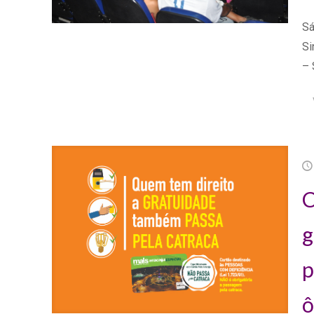
Sá
Si
– 
C
g
p
ô