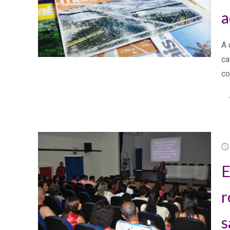
a
A 
ca
co
E
r
s