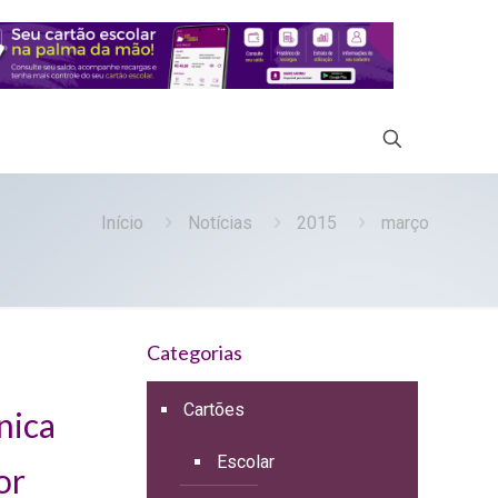
Início
Notícias
2015
março
Categorias
Cartões
nica
Escolar
or