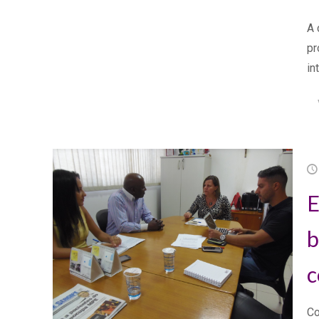
A 
pr
in
E
b
c
Co