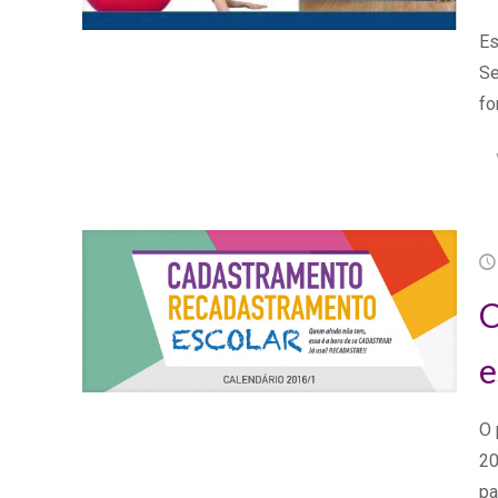
Es
Se
fo
C
e
O 
20
p