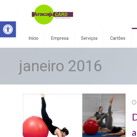
Abrir a barra de ferramentas
Início
Empresa
Serviços
Cartões
janeiro 2016
D
a