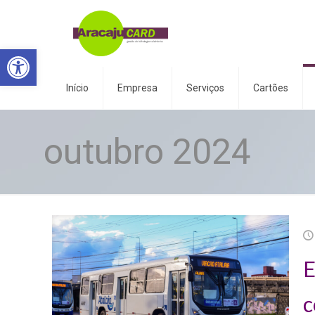
Abrir a barra de ferramentas
Início
Empresa
Serviços
Cartões
outubro 2024
E
c