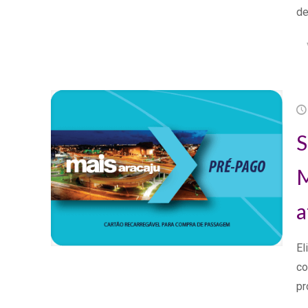
de
S
M
a
El
co
pr