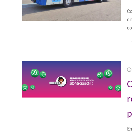
Co
ci
co
C
r
p
Em