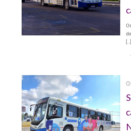
c
Os
do
[…
S
c
N