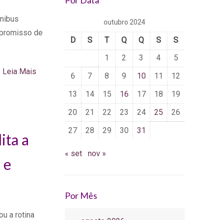
Por Data
ônibus
outubro 2024
mpromisso de
D
S
T
Q
Q
S
S
1
2
3
4
5
Leia Mais
6
7
8
9
10
11
12
13
14
15
16
17
18
19
20
21
22
23
24
25
26
27
28
29
30
31
ita a
« set
nov »
 e
Por Mês
ou a rotina