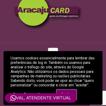
Usamos cookies essencialmente para lembrar das
preferências de log in. Também os usamos para
© 2026 ARACAJUCARD LTDA
analisar o tráfego do site, através do Google
Site Produzido por
Empreendex.com
&
Baruk Soft
Analytics. Não utilizamos os dados pessoais para
campanhas de marketing ou razões publicitárias.
Sabendo disto, você pode se opor ao clicar “quero
personalizar” ou concordar e clicar em “aceitar”.
Quero Personalizar
Aceitar
VAL, ATENDENTE VIRTUAL