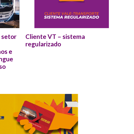
 setor
Cliente VT – sistema
Comun
regularizado
o Clie
nos e
angue
so