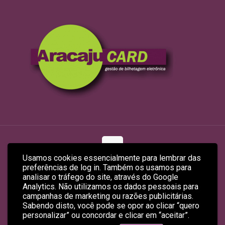
Usamos cookies essencialmente para lembrar das
preferências de log in. Também os usamos para
© 2026 ARACAJUCARD LTDA
analisar o tráfego do site, através do Google
Site Produzido por
Empreendex.com
&
Baruk Soft
Analytics. Não utilizamos os dados pessoais para
campanhas de marketing ou razões publicitárias.
Sabendo disto, você pode se opor ao clicar “quero
personalizar” ou concordar e clicar em “aceitar”.