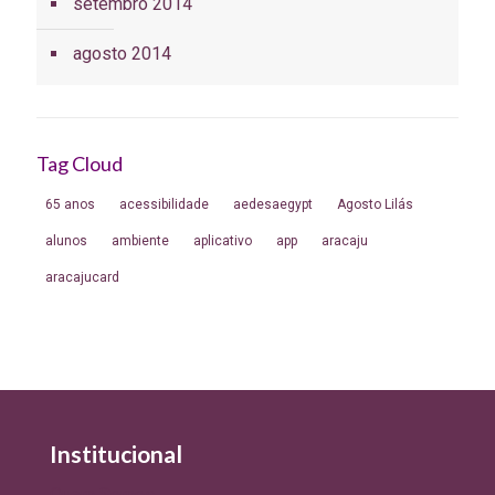
setembro 2014
agosto 2014
Tag Cloud
65 anos
acessibilidade
aedesaegypt
Agosto Lilás
alunos
ambiente
aplicativo
app
aracaju
aracajucard
Institucional
Quem Somos