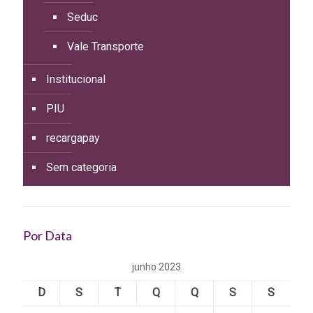
Seduc
Vale Transporte
Institucional
PIU
recargapay
Sem categoria
Por Data
junho 2023
D
S
T
Q
Q
S
S