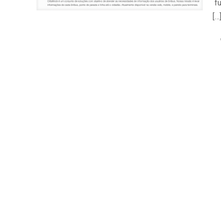
fu
[…