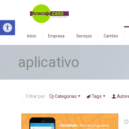
Abrir a barra de ferramentas
Início
Empresa
Serviços
Cartões
aplicativo
Filtrar por
Categorias
Tags
Autor