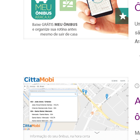
Ô
Um
sã
Ar
A
ô
Ma