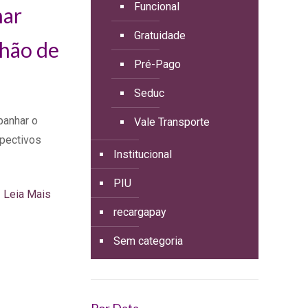
Funcional
har
Gratuidade
lhão de
Pré-Pago
Seduc
panhar o
Vale Transporte
spectivos
Institucional
PIU
Leia Mais
recargapay
Sem categoria
u