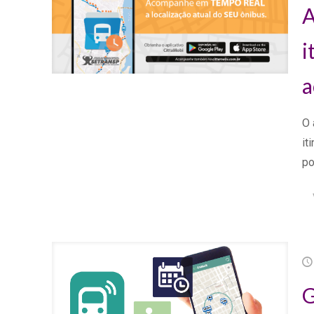
A
i
a
O 
it
po
G