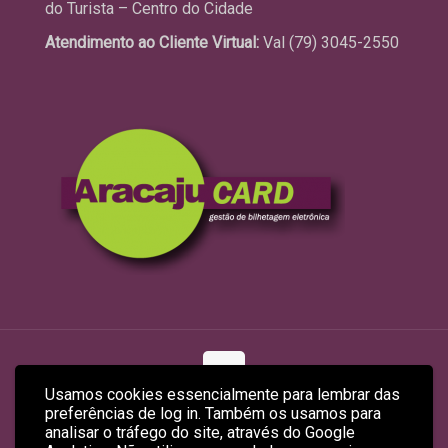
do Turista – Centro do Cidade
Atendimento ao Cliente Virtual:
Val (79) 3045-2550
Usamos cookies essencialmente para lembrar das
preferências de log in. Também os usamos para
© 2026 ARACAJUCARD LTDA
analisar o tráfego do site, através do Google
Site Produzido por
Empreendex.com
&
Baruk Soft