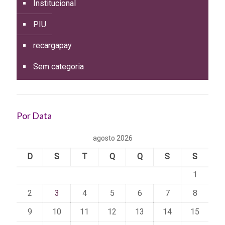
Institucional
PIU
recargapay
Sem categoria
Por Data
agosto 2026
D
S
T
Q
Q
S
S
1
2
3
4
5
6
7
8
9
10
11
12
13
14
15