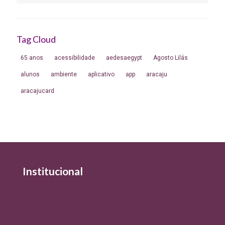
Tag Cloud
65 anos
acessibilidade
aedesaegypt
Agosto Lilás
alunos
ambiente
aplicativo
app
aracaju
aracajucard
Institucional
Quem Somos
Política de Qualidade
Política de Privacidade e Tratamento de Dados