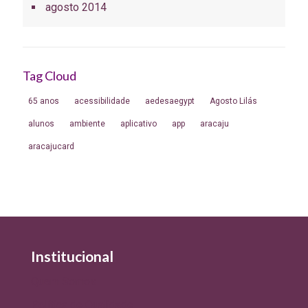
agosto 2014
Tag Cloud
65 anos
acessibilidade
aedesaegypt
Agosto Lilás
alunos
ambiente
aplicativo
app
aracaju
aracajucard
Institucional
Quem Somos
Política de Qualidade