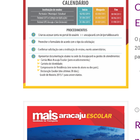
C
E
O 
20
p
R