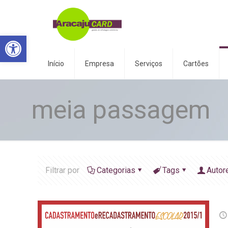
Abrir a barra de ferramentas
Início
Empresa
Serviços
Cartões
meia passagem
Filtrar por
Categorias
Tags
Autor