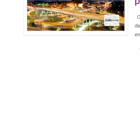
p
O 
de
en