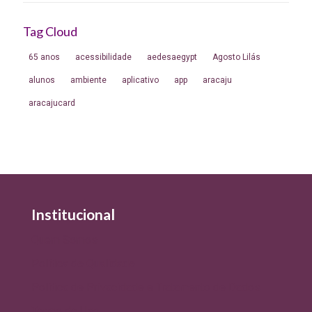
Tag Cloud
65 anos
acessibilidade
aedesaegypt
Agosto Lilás
alunos
ambiente
aplicativo
app
aracaju
aracajucard
Institucional
Quem Somos
Política de Qualidade
Política de Privacidade e Tratamento de Dados
Termo de Uso