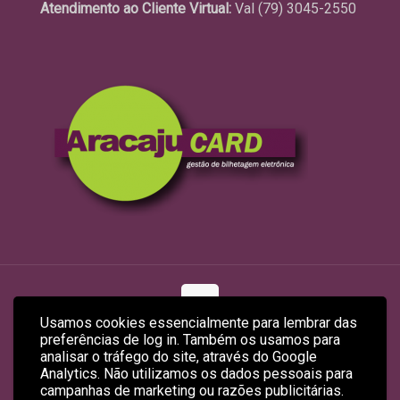
Atendimento ao Cliente Virtual:
Val (79) 3045-2550
Usamos cookies essencialmente para lembrar das
preferências de log in. Também os usamos para
© 2026 ARACAJUCARD LTDA
analisar o tráfego do site, através do Google
Site Produzido por
Empreendex.com
&
Baruk Soft
Analytics. Não utilizamos os dados pessoais para
campanhas de marketing ou razões publicitárias.