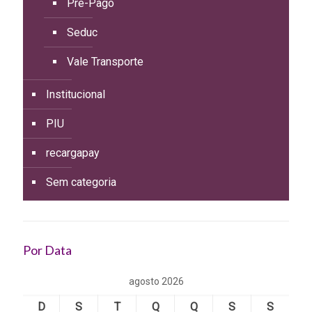
Pré-Pago
Seduc
Vale Transporte
Institucional
PIU
recargapay
Sem categoria
Por Data
agosto 2026
D
S
T
Q
Q
S
S