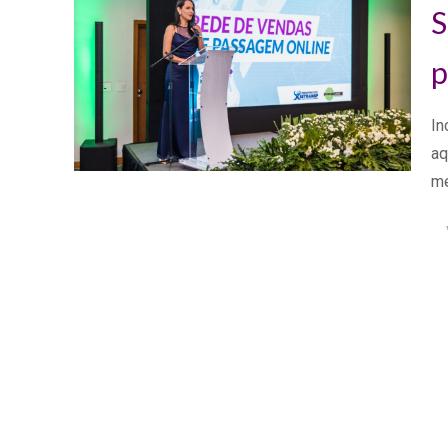
S
p
In
aq
me