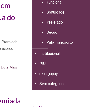
Funcional
agem
Gratuidade
ua do
Pré-Pago
Seduc
 Premiada!
Vale Transporte
e acordo
Institucional
PIU
Leia Mais
recargapay
Sem categoria
emiada