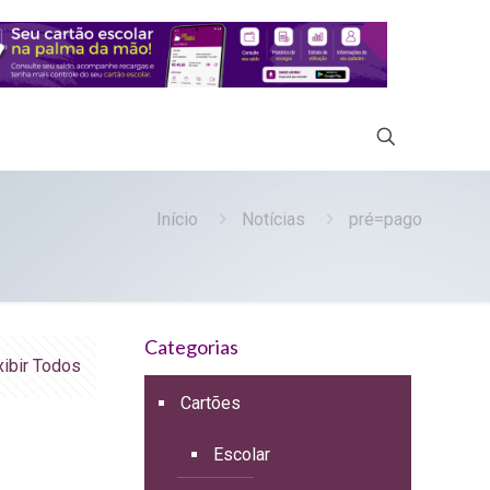
Início
Notícias
pré=pago
Categorias
xibir Todos
Cartões
Escolar