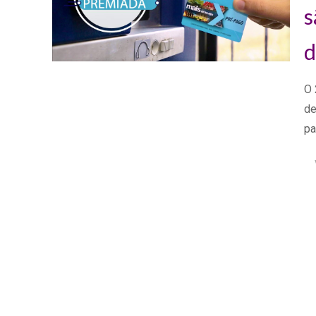
s
d
O 
de
pa