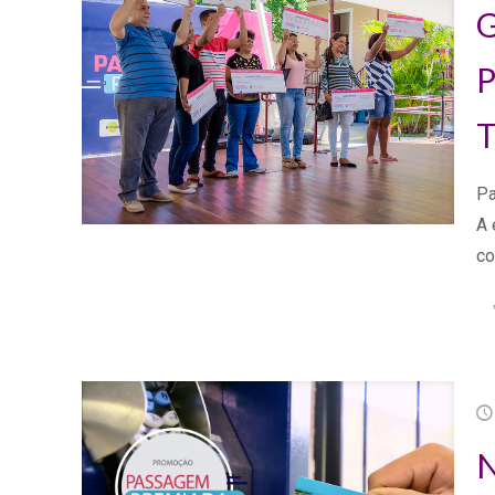
G
P
T
Pa
A 
c
N