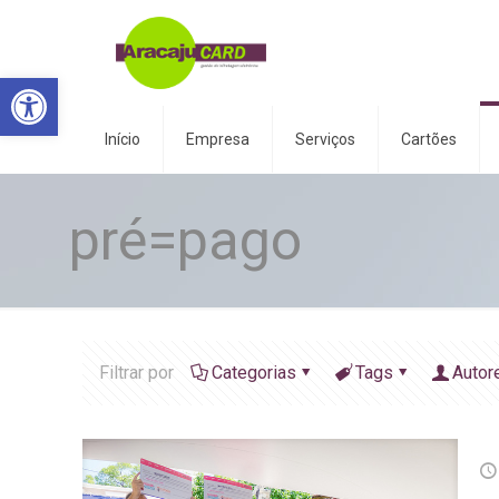
Abrir a barra de ferramentas
Início
Empresa
Serviços
Cartões
pré=pago
Filtrar por
Categorias
Tags
Autor