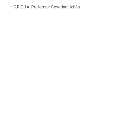
– C.R.E.J.A. Professor Severino Uchôa