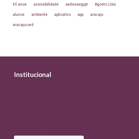
65 anos
acessibilidade
aedesaegypt
Agosto Lilás
alunos
ambiente
aplicativo
app
aracaju
aracajucard
Institucional
Quem Somos
Política de Qualidade
Política de Privacidade e Tratamento de Dados
Termo de Uso
Comitê de Privacidade e Proteção de Dados