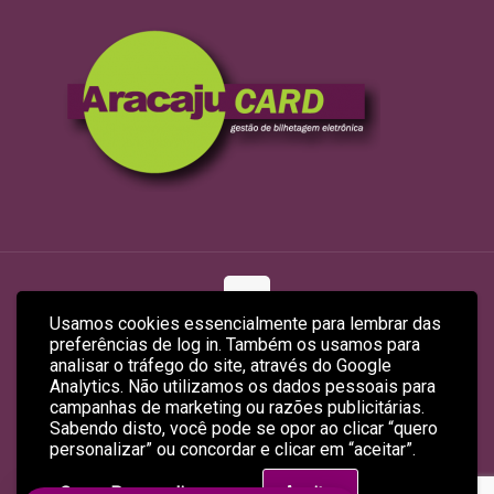
Usamos cookies essencialmente para lembrar das
preferências de log in. Também os usamos para
© 2026 ARACAJUCARD LTDA
analisar o tráfego do site, através do Google
Site Produzido por
Empreendex.com
&
Baruk Soft
Analytics. Não utilizamos os dados pessoais para
campanhas de marketing ou razões publicitárias.
Sabendo disto, você pode se opor ao clicar “quero
personalizar” ou concordar e clicar em “aceitar”.
Quero Personalizar
Aceitar