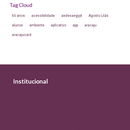
Tag Cloud
65 anos
acessibilidade
aedesaegypt
Agosto Lilás
alunos
ambiente
aplicativo
app
aracaju
aracajucard
Institucional
Quem Somos
Política de Qualidade
Política de Privacidade e Tratamento de Dados
Termo de Uso