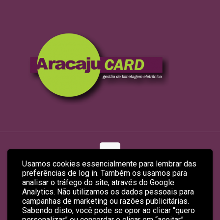
Usamos cookies essencialmente para lembrar das
preferências de log in. Também os usamos para
© 2026 ARACAJUCARD LTDA
analisar o tráfego do site, através do Google
Site Produzido por
Empreendex.com
&
Baruk Soft
Analytics. Não utilizamos os dados pessoais para
campanhas de marketing ou razões publicitárias.
Sabendo disto, você pode se opor ao clicar “quero
personalizar” ou concordar e clicar em “aceitar”.