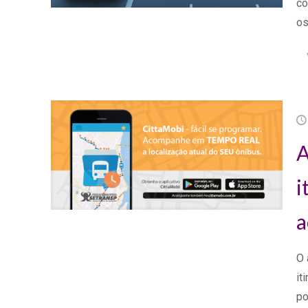
co
os
A
i
a
O 
it
po