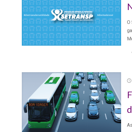
N
O 
ga
Mo
F
d
As