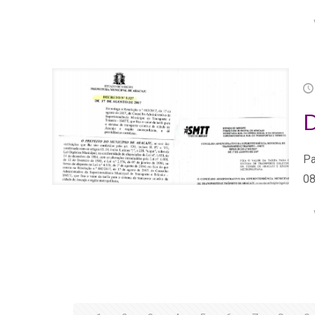
D
Pa
08