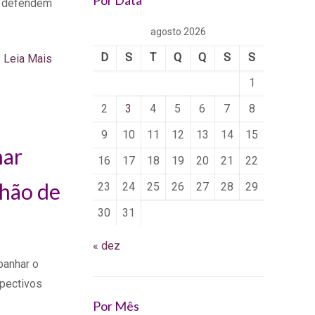
Por Data
ue defendem
agosto 2026
D
S
T
Q
Q
S
S
Leia Mais
1
2
3
4
5
6
7
8
9
10
11
12
13
14
15
har
16
17
18
19
20
21
22
lhão de
23
24
25
26
27
28
29
30
31
« dez
panhar o
spectivos
Por Mês