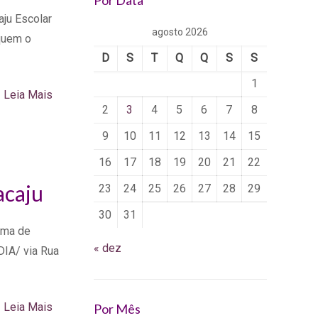
Por Data
ju Escolar
agosto 2026
iquem o
D
S
T
Q
Q
S
S
1
Leia Mais
2
3
4
5
6
7
8
9
10
11
12
13
14
15
16
17
18
19
20
21
22
acaju
23
24
25
26
27
28
29
30
31
tema de
« dez
 DIA/ via Rua
Leia Mais
Por Mês