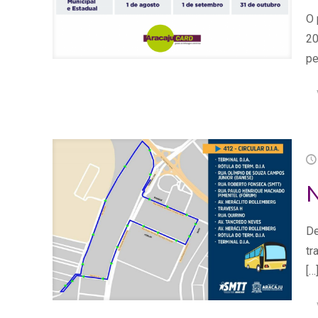
O 
20
pe
N
De
tr
[…