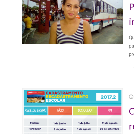
P
i
Qu
pa
pr
C
r