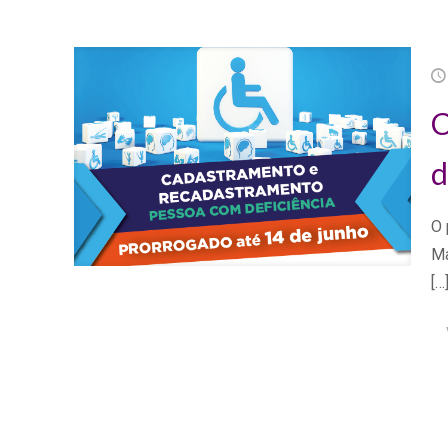
C
d
O 
Ma
[…