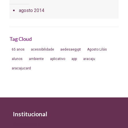
agosto 2014
Tag Cloud
65 anos
acessibilidade
aedesaegypt
Agosto Lilás
alunos
ambiente
aplicativo
app
aracaju
aracajucard
Institucional
Quem Somos