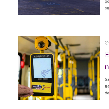
go
ou
E
n
Ga
tr
de