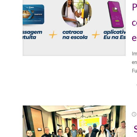
P
c
e
Im
en
Fu
S