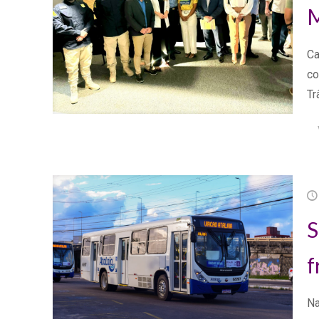
M
Ca
co
Tr
S
f
Na