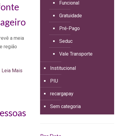
Funcional
fonte
Gratuidade
sageiro
Pré-Pago
revê a meia
Seduc
e região
Vale Transporte
Institucional
Leia Mais
PIU
recargapay
Sem categoria
pessoas