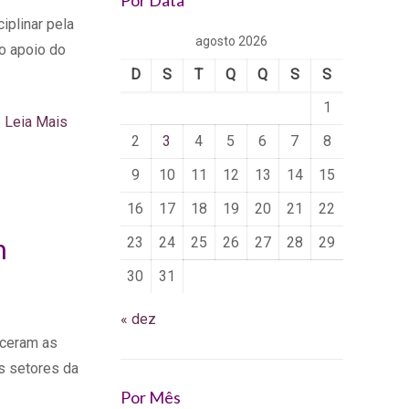
Por Data
iplinar pela
agosto 2026
o apoio do
D
S
T
Q
Q
S
S
1
Leia Mais
2
3
4
5
6
7
8
9
10
11
12
13
14
15
16
17
18
19
20
21
22
m
23
24
25
26
27
28
29
30
31
« dez
eceram as
s setores da
Por Mês