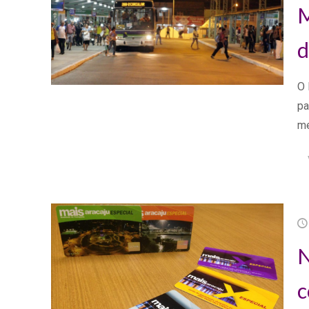
M
d
O 
pa
me
N
c