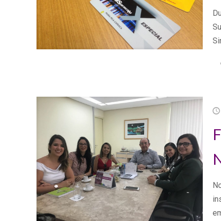
Du
Su
Si
F
N
No
in
em