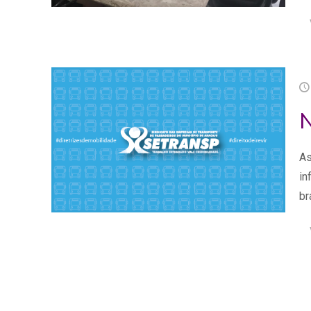
N
As
in
br