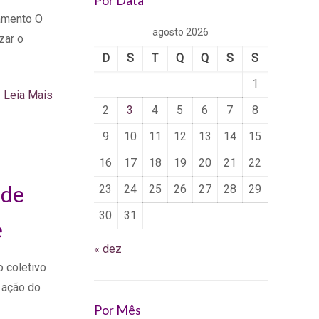
Por Data
amento O
agosto 2026
zar o
D
S
T
Q
Q
S
S
1
Leia Mais
2
3
4
5
6
7
8
9
10
11
12
13
14
15
16
17
18
19
20
21
22
 de
23
24
25
26
27
28
29
30
31
e
« dez
o coletivo
a ação do
Por Mês