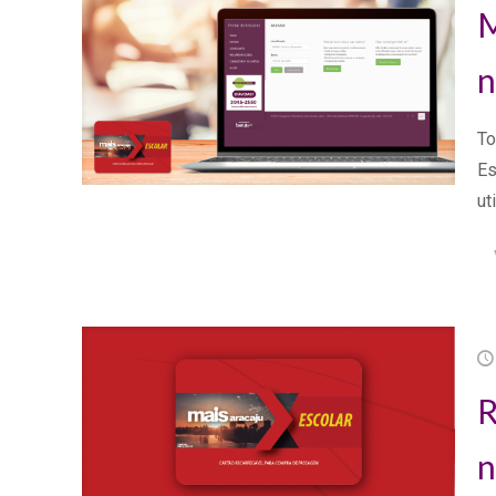
M
n
To
Es
ut
R
n