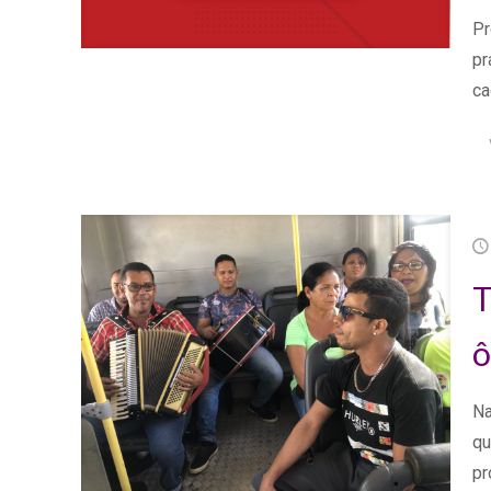
Pr
pr
ca
T
ô
Na
qu
pr