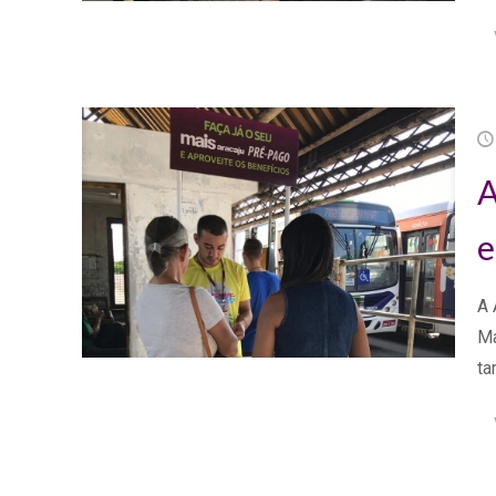
A
e
A 
Ma
ta