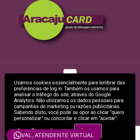
Usamos cookies essencialmente para lembrar das
preferências de log in. Também os usamos para
© 2026 ARACAJUCARD LTDA
analisar o tráfego do site, através do Google
Site Produzido por
Empreendex.com
&
Baruk Soft
Analytics. Não utilizamos os dados pessoais para
campanhas de marketing ou razões publicitárias.
Sabendo disto, você pode se opor ao clicar “quero
personalizar” ou concordar e clicar em “aceitar”.
Quero Personalizar
Aceitar
VAL, ATENDENTE VIRTUAL