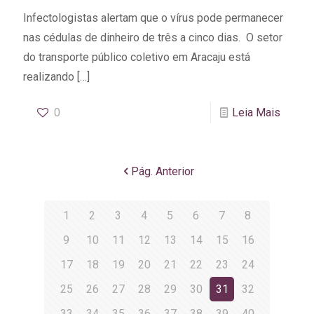
Infectologistas alertam que o vírus pode permanecer
nas cédulas de dinheiro de três a cinco dias. O setor
do transporte público coletivo em Aracaju está
realizando
[…]
0
Leia Mais
Pág. Anterior
1
2
3
4
5
6
7
8
9
10
11
12
13
14
15
16
17
18
19
20
21
22
23
24
25
26
27
28
29
30
31
32
33
34
35
36
37
38
39
40