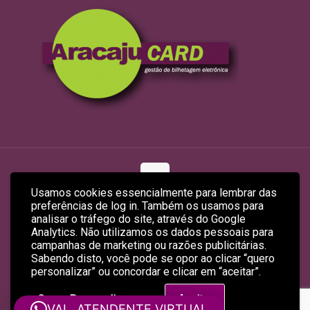
Usamos cookies essencialmente para lembrar das
preferências de log in. Também os usamos para
© 2026 ARACAJUCARD LTDA
analisar o tráfego do site, através do Google
Site Produzido por
Empreendex.com
&
Baruk Soft
Analytics. Não utilizamos os dados pessoais para
campanhas de marketing ou razões publicitárias.
Sabendo disto, você pode se opor ao clicar “quero
personalizar” ou concordar e clicar em “aceitar”.
Quero Personalizar
Aceitar
VAL, ATENDENTE VIRTUAL