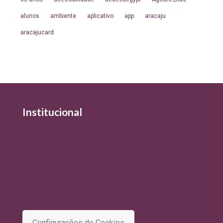
alunos
ambiente
aplicativo
app
aracaju
aracajucard
Institucional
Quem Somos
Política de Qualidade
Política de Privacidade e Tratamento de Dados
Termo de Uso
Comitê de Privacidade e Proteção de Dados
Configurações de Cookies