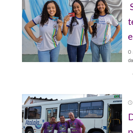
S
t
e
O 
da
D
p