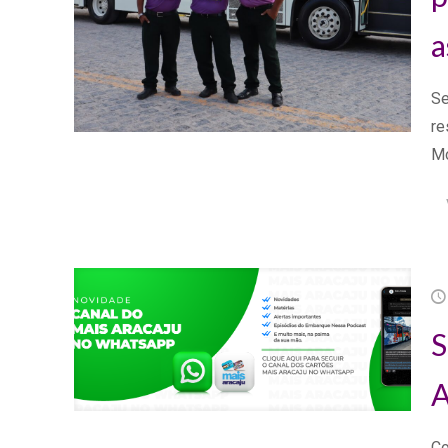
a
Se
re
Mo
S
A
Co