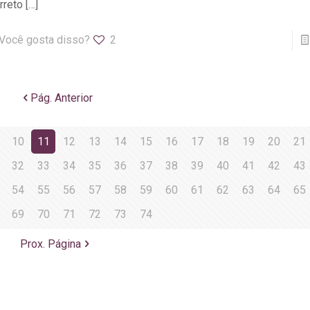
rreto
[…]
Você gosta disso?
2
Pág. Anterior
10
11
12
13
14
15
16
17
18
19
20
21
32
33
34
35
36
37
38
39
40
41
42
43
54
55
56
57
58
59
60
61
62
63
64
65
69
70
71
72
73
74
Prox. Página