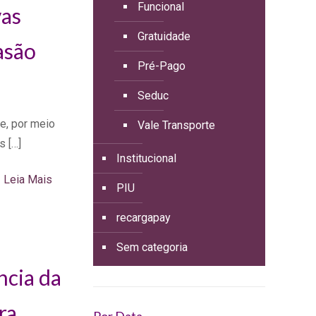
Funcional
vas
Gratuidade
asão
Pré-Pago
Seduc
e, por meio
Vale Transporte
is
[…]
Institucional
Leia Mais
PIU
recargapay
Sem categoria
ncia da
ra