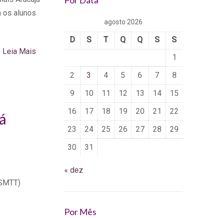
Por Data
a os alunos
agosto 2026
D
S
T
Q
Q
S
S
Leia Mais
1
2
3
4
5
6
7
8
9
10
11
12
13
14
15
16
17
18
19
20
21
22
á
23
24
25
26
27
28
29
30
31
« dez
(SMTT)
Por Mês