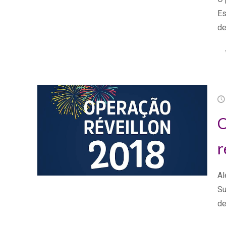
Es
de
O
r
Al
Su
de