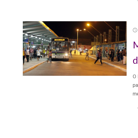
M
d
O 
pa
me