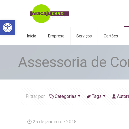
Abrir a barra de ferramentas
Início
Empresa
Serviços
Cartões
Assessoria de C
Filtrar por
Categorias
Tags
Autor
25 de janeiro de 2018