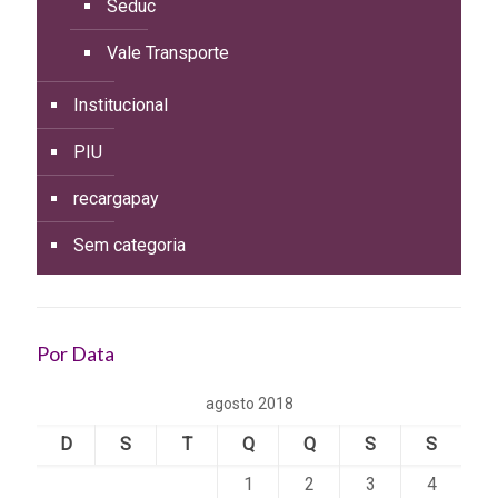
Seduc
Vale Transporte
Institucional
PIU
recargapay
Sem categoria
Por Data
agosto 2018
D
S
T
Q
Q
S
S
1
2
3
4