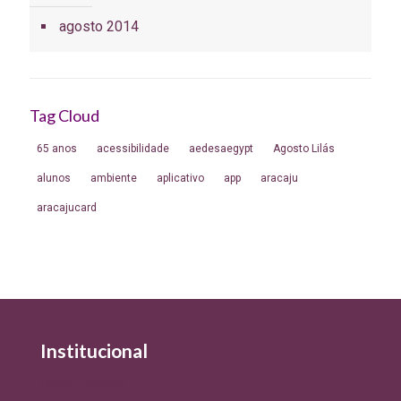
agosto 2014
Tag Cloud
65 anos
acessibilidade
aedesaegypt
Agosto Lilás
alunos
ambiente
aplicativo
app
aracaju
aracajucard
Institucional
Quem Somos