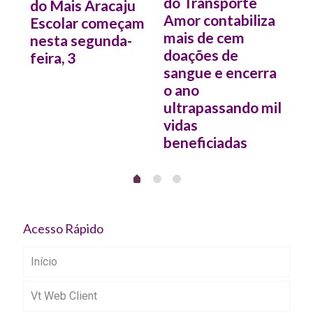
a
do Transporte
Mo
do Mais Aracaju
Amor contabiliza
de
Escolar começam
mais de cem
pú
nesta segunda-
doações de
ôn
feira, 3
sangue e encerra
pr
o ano
de
ultrapassando mil
Pr
vidas
Ca
beneficiadas
Acesso Rápido
Início
Vt Web Client