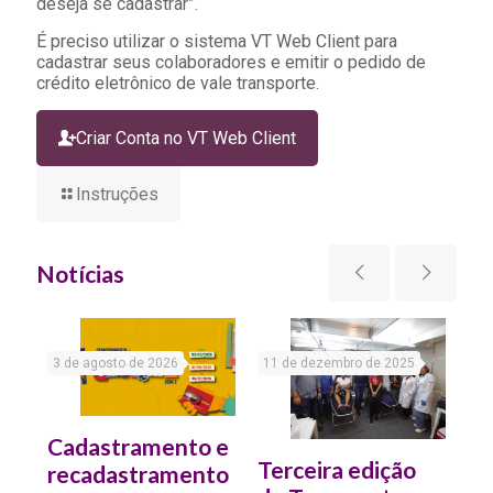
deseja se cadastrar”.
É preciso utilizar o sistema VT Web Client para
cadastrar seus colaboradores e emitir o pedido de
crédito eletrônico de vale transporte.
Criar Conta no VT Web Client
Instruções
Notícias
3 de agosto de 2026
11 de dezembro de 2025
2 
Cadastramento e
Terceira edição
Na
recadastramento