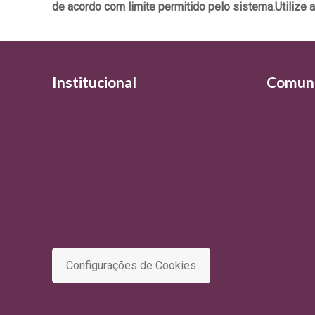
de acordo com limite permitido pelo sistema.
Utilize 
Institucional
Comun
Quem Somos
Últimas N
Política de Qualidade
Política de Privacidade e Tratamento de
Dados
Termo de Uso
Comitê de Privacidade e Proteção de
Dados
Configurações de Cookies