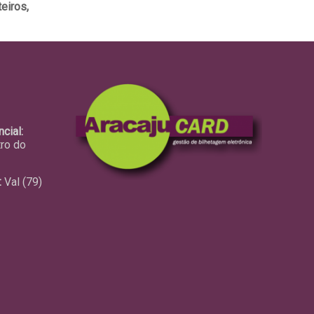
eiros,
cial:
tro do
:
Val (79)