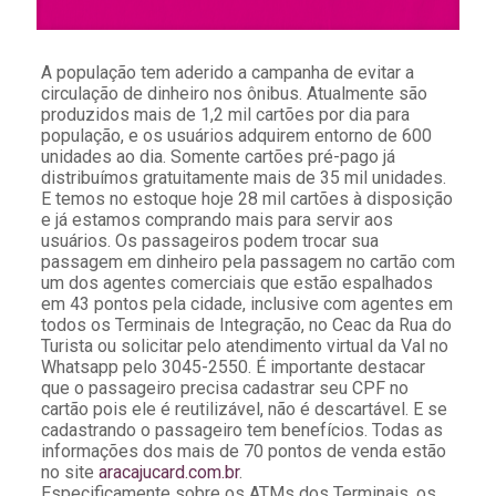
A população tem aderido a campanha de evitar a
circulação de dinheiro nos ônibus. Atualmente são
produzidos mais de 1,2 mil cartões por dia para
população, e os usuários adquirem entorno de 600
unidades ao dia. Somente cartões pré-pago já
distribuímos gratuitamente mais de 35 mil unidades.
E temos no estoque hoje 28 mil cartões à disposição
e já estamos comprando mais para servir aos
usuários. Os passageiros podem trocar sua
passagem em dinheiro pela passagem no cartão com
um dos agentes comerciais que estão espalhados
em 43 pontos pela cidade, inclusive com agentes em
todos os Terminais de Integração, no Ceac da Rua do
Turista ou solicitar pelo atendimento virtual da Val no
Whatsapp pelo 3045-2550. É importante destacar
que o passageiro precisa cadastrar seu CPF no
cartão pois ele é reutilizável, não é descartável. E se
cadastrando o passageiro tem benefícios. Todas as
informações dos mais de 70 pontos de venda estão
no site
aracajucard.com.br
.
Especificamente sobre os ATMs dos Terminais, os