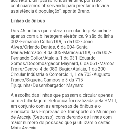
acarreta. É um passo fundamental e, por isso,
continuaremos observando para prestar a devida
assistência à população”, aponta Breno.
Linhas de ônibus
Dos 46 ônibus que estarão circulando pela cidade
apenas com a bilhetagem eletrônica, 9 são da linha
002-Fernando Collor/DIA, 5 da 003-João
Alves/Orlando Dantas, 6 da 004-Santa
Maria/Mercado, 4 da 005-Maracaju/DIA, 6 da 007-
Fernando Collor/Atalaia, 1 da 031-Eduardo
Gomes/Desembargador Maynard, 6 da 061-Marcos
Freire/Centro, 4 da 080-Bugio/Atalaia, 1 da 200-
Circular Indústria e Comércio 1, 1 da 703-Augusto
Franco/Siqueira Campos e 3 da 715-
Tijuquinha/Desembargador Maynard.
A escolha das linhas que passam a circular apenas
com a bilhetagem eletrônica foi realizada pela SMTT,
em conjunto com as empresas de ônibus e o
Sindicato das Empresas de Transporte do Município
de Aracaju (Setransp), considerando as linhas com
maior número de pessoas que já utilizam o cartão
Mais Aracaju.