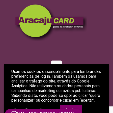
Usamos cookies essencialmente para lembrar das
preferências de log in. Também os usamos para
© 2026 ARACAJUCARD LTDA
analisar o tráfego do site, através do Google
Site Produzido por
Empreendex.com
&
Baruk Soft
Analytics. Não utilizamos os dados pessoais para
campanhas de marketing ou razões publicitárias.
Sabendo disto, você pode se opor ao clicar “quero
personalizar” ou concordar e clicar em “aceitar”.
Quero Personalizar
Aceitar