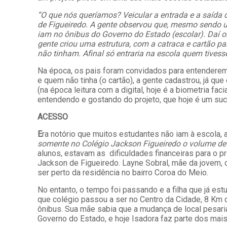
“O que nós queríamos? Veicular a entrada e a saída
de Figueiredo. A gente observou que, mesmo sendo 
iam no ônibus do Governo do Estado (escolar). Daí 
gente criou uma estrutura, com a catraca e cartão p
não tinham. Afinal só entraria na escola quem tives
Na época, os pais foram convidados para entenderem o
e quem não tinha (o cartão), a gente cadastrou, já qu
(na época leitura com a digital, hoje é a biometria f
entendendo e gostando do projeto, que hoje é um suce
ACESSO
E
ra notório que muitos estudantes não iam à escola
somente no Colégio Jackson Figueiredo o volume de
alunos, estavam as dificuldades financeiras para o p
Jackson de Figueiredo. Layne Sobral, mãe da jovem, c
ser perto da residência no bairro Coroa do Meio.
No entanto, o tempo foi passando e a filha que já es
que colégio passou a ser no Centro da Cidade, 8 Km de
ônibus. Sua mãe sabia que a mudança de local pesari
Governo do Estado, e hoje Isadora faz parte dos mai