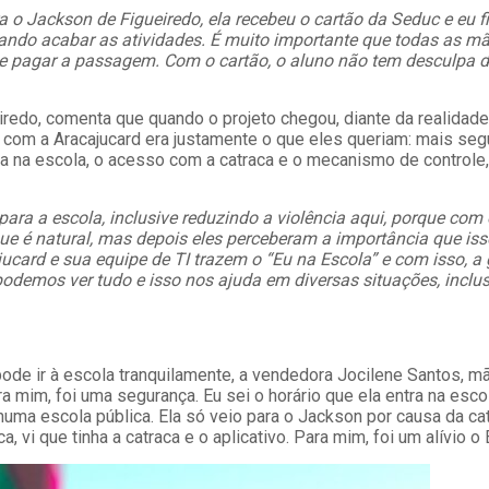
ara o Jackson de Figueiredo, ela recebeu o cartão da Seduc e eu f
r quando acabar as atividades. É muito importante que todas as 
pagar a passagem. Com o cartão, o aluno não tem desculpa de fa
iredo, comenta que quando o projeto chegou, diante da realidad
jeto com a Aracajucard era justamente o que eles queriam: mais
 na escola, o acesso com a catraca e o mecanismo de controle,
para a escola, inclusive reduzindo a violência aqui, porque com o
ue é natural, mas depois eles perceberam a importância que isso
jucard e sua equipe de TI trazem o “Eu na Escola” e com isso, a
 podemos ver tudo e isso nos ajuda em diversas situações, inclu
 pode ir à escola tranquilamente, a vendedora Jocilene Santos, 
ra mim, foi uma segurança. Eu sei o horário que ela entra na esco
la numa escola pública. Ela só veio para o Jackson por causa da c
 vi que tinha a catraca e o aplicativo. Para mim, foi um alívio o 