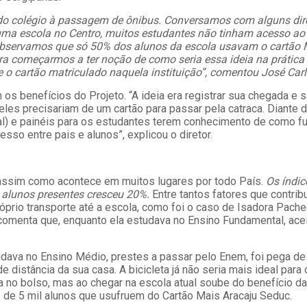
 do colégio à passagem de ônibus. Conversamos com alguns dir
uma escola no Centro, muitos estudantes não tinham acesso ao
observamos que só 50% dos alunos da escola usavam o cartão M
ara começarmos a ter noção de como seria essa ideia na prática
se o cartão matriculado naquela instituição”, comentou José Ca
s benefícios do Projeto. “A ideia era registrar sua chegada e 
e eles precisariam de um cartão para passar pela catraca. Diante 
acial) e painéis para os estudantes terem conhecimento de como 
sso entre pais e alunos”, explicou o diretor.
, assim como acontece em muitos lugares por todo País.
Os índic
 alunos presentes cresceu 20%.
Entre tantos fatores que contrib
róprio transporte até a escola, como foi o caso de Isadora Pac
omenta que, enquanto ela estudava no Ensino Fundamental, aceita
tudava no Ensino Médio, prestes a passar pelo Enem, foi pega de 
 distância da sua casa. A bicicleta já não seria mais ideal para
a no bolso, mas ao chegar na escola atual soube do benefício da
s de 5 mil alunos que usufruem do Cartão Mais Aracaju Seduc.