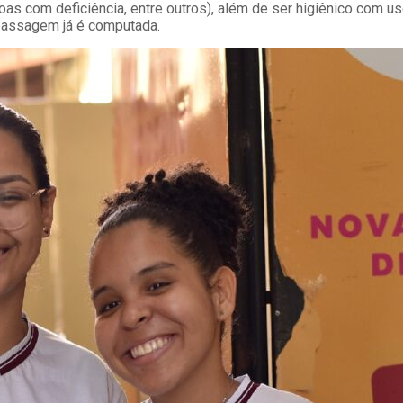
as com deficiência, entre outros), além de ser higiênico com us
a passagem já é computada.