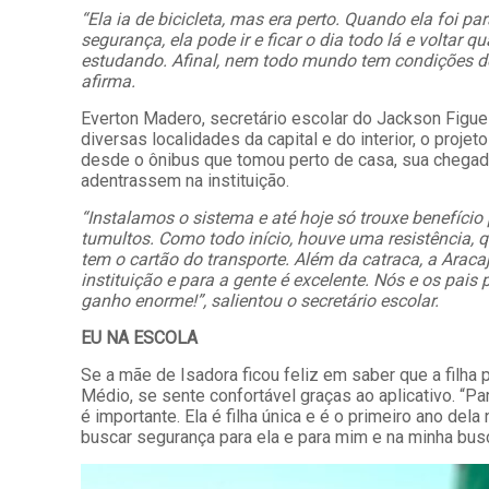
“Ela ia de bicicleta, mas era perto. Quando ela foi p
segurança, ela pode ir e ficar o dia todo lá e volta
estudando. Afinal, nem todo mundo tem condições de 
afirma.
Everton Madero, secretário escolar do Jackson Figue
diversas localidades da capital e do interior, o pro
desde o ônibus que tomou perto de casa, sua chegada
adentrassem na instituição.
“Instalamos o sistema e até hoje só trouxe benefício 
tumultos. Como todo início, houve uma resistência, q
tem o cartão do transporte. Além da catraca, a Araca
instituição e para a gente é excelente. Nós e os pais
ganho enorme!”, salientou o secretário escolar.
EU NA ESCOLA
Se a mãe de Isadora ficou feliz em saber que a filha
Médio, se sente confortável graças ao aplicativo. “Pa
é importante. Ela é filha única e é o primeiro ano de
buscar segurança para ela e para mim e na minha busca,