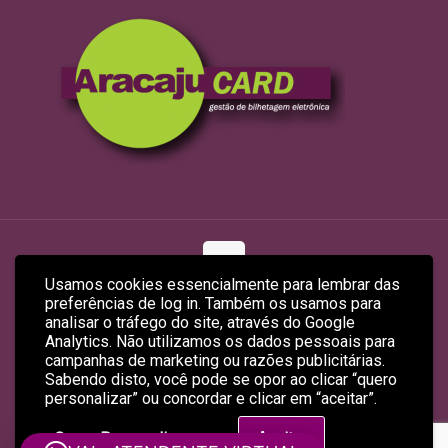
Usamos cookies essencialmente para lembrar das
preferências de log in. Também os usamos para
© 2026 ARACAJUCARD LTDA
analisar o tráfego do site, através do Google
Site Produzido por
Empreendex.com
&
Baruk Soft
Analytics. Não utilizamos os dados pessoais para
campanhas de marketing ou razões publicitárias.
Sabendo disto, você pode se opor ao clicar “quero
personalizar” ou concordar e clicar em “aceitar”.
Quero Personalizar
Aceitar