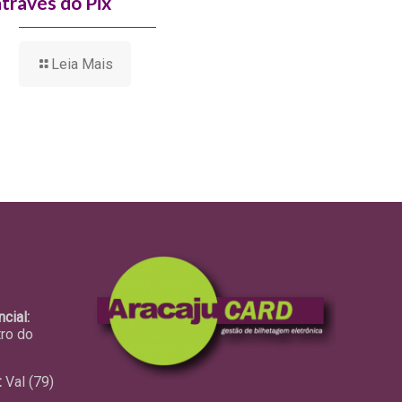
através do Pix
Leia Mais
cial:
tro do
:
Val (79)