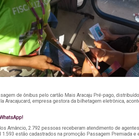
sagem de ônibus pelo cartão Mais Aracaju Pré-pago, distribuíd
racajucard, empresa gestora da bilhetagem eletrônica, acontec
o WhatsApp!
arlos Amâncio, 2.792 pessoas receberam atendimento de agente
al 1.593 estão cadastrados na promoção Passagem Premiada e e