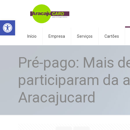
Abrir a barra de ferramentas
Início
Empresa
Serviços
Cartões
Pré-pago: Mais d
participaram da 
Aracajucard