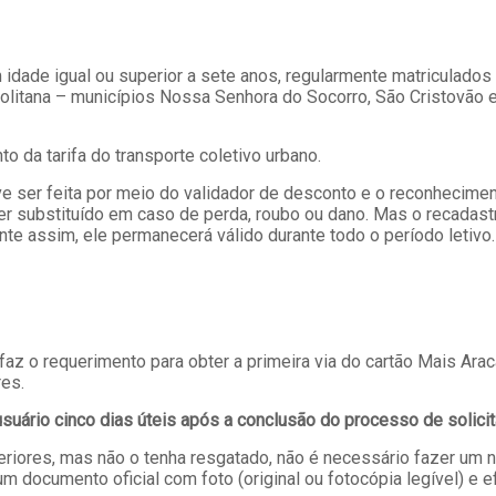
idade igual ou superior a sete anos, regularmente matriculados
olitana – municípios Nossa Senhora do Socorro, São Cristovão e
 da tarifa do transporte coletivo urbano.
deve ser feita por meio do validador de desconto e o reconhecime
ser substituído em caso de perda, roubo ou dano. Mas o recada
te assim, ele permanecerá válido durante todo o período letivo.
o requerimento para obter a primeira via do cartão Mais Araca
res.
usuário cinco dias úteis após a conclusão do processo de solicit
eriores, mas não o tenha resgatado, não é necessário fazer um
um documento oficial com foto (original ou fotocópia legível) e