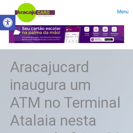
Menu
Abrir a barra de ferramentas
Aracajucard
inaugura um
ATM no Terminal
Atalaia nesta